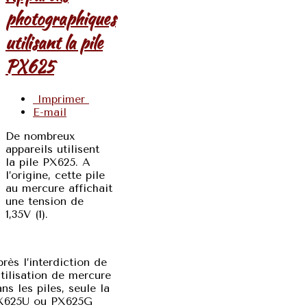
photographiques
utilisant la pile
PX625
Imprimer
E-mail
De nombreux
appareils utilisent
la pile PX625. A
l’origine, cette pile
au mercure affichait
une tension de
1,35V (1).
rès l’interdiction de
utilisation de mercure
ns les piles, seule la
X625U ou PX625G