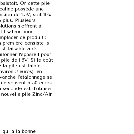
bsistait. Or cette pile
lcaline possède une
nsion de 1,5V, soit 10%
 plus. Plusieurs
lutions s’offrent à
utilisateur pour
mplacer ce produit :
 première consiste, si
est faisable à ré-
alonner l’appareil pour
 pile de 1,5V. Si le coût
 la pile est faible
nviron 3 euros), en
vanche l’étalonnage se
tue souvent à 50 euros.
 seconde est d’utiliser
 nouvelle pile Zinc/Air
)
qui a la bonne