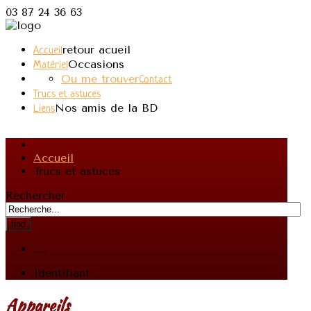
03 87 24 36 63
retour acueil
Accueil
Occasions
Matériel
Ou me trouver
Contact
Trucs et astuces
Nos amis de la BD
Liens
Accueil
Trucs et astuces
Rechercher
find
.....
Identifiant
Appareils