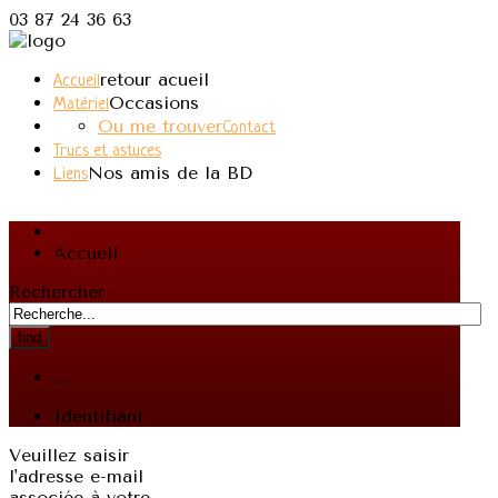
03 87 24 36 63
retour acueil
Accueil
Occasions
Matériel
Ou me trouver
Contact
Trucs et astuces
Nos amis de la BD
Liens
Accueil
Rechercher
find
.....
Identifiant
Veuillez saisir
l'adresse e-mail
associée à votre