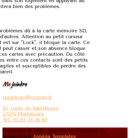
e dans son logement en appuyant au
vitera bien des problèmes.
problèmes dû à la carte mémoire SD,
autres. Attention au petit curseur
il est sur "Lock", il bloque la carte. Ce
Il peut casser et son absence bloque
 ces cartes avec précaution. Du côté
ces entre ces contacts sont des petits
fragiles et susceptibles de perdre des
areil.
Me
joindre
spipphoto@orange.fr
25, route de Sarrebourg
57370 Phalsbourg
Tel.: 03 87 24 36 63
Copyright © 2026. Spip Photo. Designed by
Shape5.com
Joomla Templates