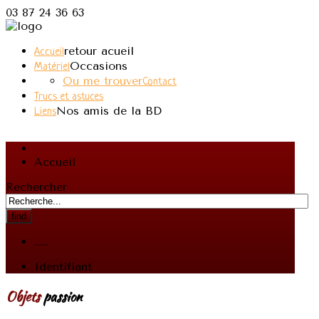
03 87 24 36 63
retour acueil
Accueil
Occasions
Matériel
Ou me trouver
Contact
Trucs et astuces
Nos amis de la BD
Liens
Accueil
Rechercher
find
.....
Identifiant
Objets
passion