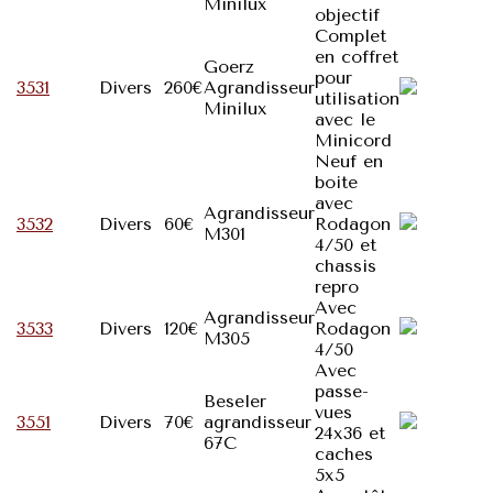
Minilux
objectif
Complet
en coffret
Goerz
pour
3531
Divers
260€
Agrandisseur
utilisation
Minilux
avec le
Minicord
Neuf en
boite
avec
Agrandisseur
3532
Divers
60€
Rodagon
M301
4/50 et
chassis
repro
Avec
Agrandisseur
3533
Divers
120€
Rodagon
M305
4/50
Avec
passe-
Beseler
vues
3551
Divers
70€
agrandisseur
24x36 et
67C
caches
5x5