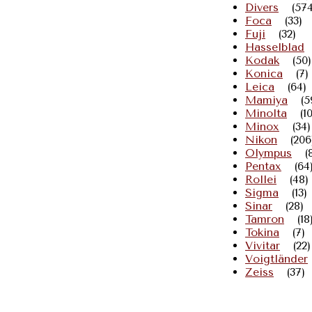
Divers
(574
Foca
(33)
Fuji
(32)
Hasselblad
Kodak
(50)
Konica
(7)
Leica
(64)
Mamiya
(5
Minolta
(1
Minox
(34)
Nikon
(206
Olympus
(
Pentax
(64
Rollei
(48)
Sigma
(13)
Sinar
(28)
Tamron
(18
Tokina
(7)
Vivitar
(22)
Voigtländer
Zeiss
(37)