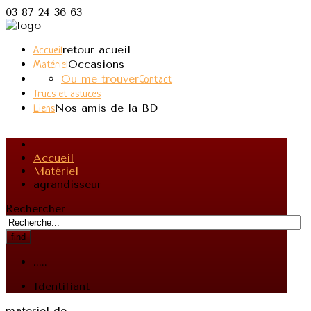
03 87 24 36 63
retour acueil
Accueil
Occasions
Matériel
Ou me trouver
Contact
Trucs et astuces
Nos amis de la BD
Liens
Accueil
Matériel
agrandisseur
Rechercher
find
.....
Identifiant
materiel-de-