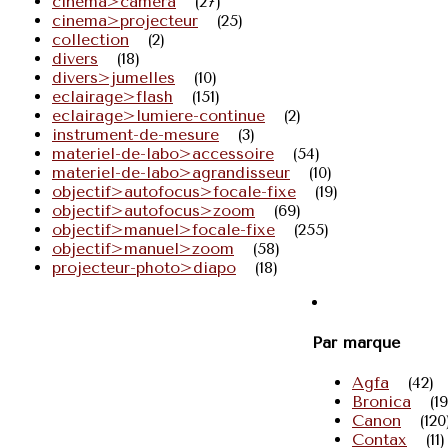
cinema>camera
(27)
cinema>projecteur
(25)
collection
(2)
divers
(18)
divers>jumelles
(10)
eclairage>flash
(151)
eclairage>lumiere-continue
(2)
instrument-de-mesure
(3)
materiel-de-labo>accessoire
(54)
materiel-de-labo>agrandisseur
(10)
objectif>autofocus>focale-fixe
(19)
objectif>autofocus>zoom
(69)
objectif>manuel>focale-fixe
(255)
objectif>manuel>zoom
(58)
projecteur-photo>diapo
(18)
Par marque
Agfa
(42)
Bronica
(19
Canon
(120
Contax
(11)