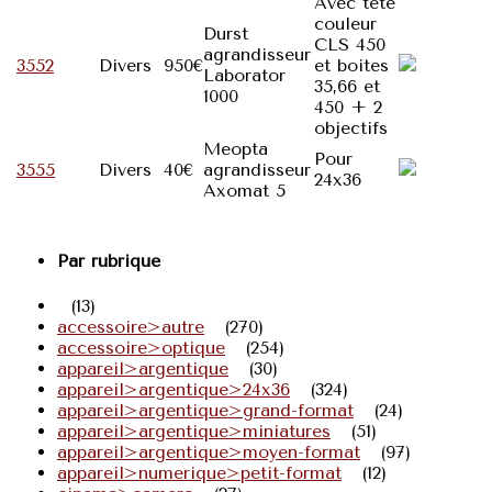
Avec tête
couleur
Durst
CLS 450
agrandisseur
3552
Divers
950€
et boites
Laborator
35,66 et
1000
450 + 2
objectifs
Meopta
Pour
3555
Divers
40€
agrandisseur
24x36
Axomat 5
Par rubrique
(13)
accessoire>autre
(270)
accessoire>optique
(254)
appareil>argentique
(30)
appareil>argentique>24x36
(324)
appareil>argentique>grand-format
(24)
appareil>argentique>miniatures
(51)
appareil>argentique>moyen-format
(97)
appareil>numerique>petit-format
(12)