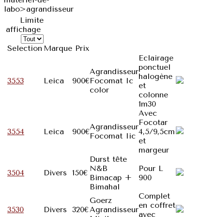
labo>agrandisseur
Limite
affichage
Selection
Marque
Prix
Eclairage
ponctuel
Agrandisseur
halogène
3553
Leica
900€
Focomat Ic
et
color
colonne
1m30
Avec
Focotar
Agrandisseur
3554
Leica
900€
4,5/9,5cm
Focomat Iic
et
margeur
Durst tête
N&B
Pour L
3504
Divers
150€
Bimacap +
900
Bimahal
Complet
Goerz
en coffret
3530
Divers
320€
Agrandisseur
avec