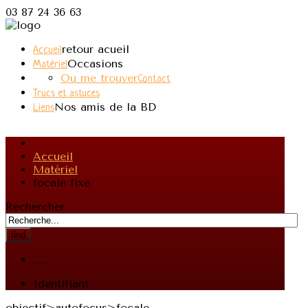
03 87 24 36 63
retour acueil
Accueil
Occasions
Matériel
Ou me trouver
Contact
Trucs et astuces
Nos amis de la BD
Liens
Accueil
Matériel
focale fixe
Rechercher
find
.....
Identifiant
objectif>autofocus>focale-