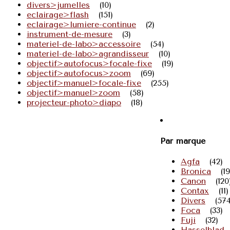
divers>jumelles
(10)
eclairage>flash
(151)
eclairage>lumiere-continue
(2)
instrument-de-mesure
(3)
materiel-de-labo>accessoire
(54)
materiel-de-labo>agrandisseur
(10)
objectif>autofocus>focale-fixe
(19)
objectif>autofocus>zoom
(69)
objectif>manuel>focale-fixe
(255)
objectif>manuel>zoom
(58)
projecteur-photo>diapo
(18)
Par marque
Agfa
(42)
Bronica
(19
Canon
(120
Contax
(11)
Divers
(574
Foca
(33)
Fuji
(32)
Hasselblad