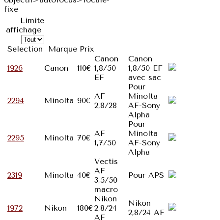
fixe
Limite
affichage
Selection
Marque
Prix
Canon
Canon
1926
Canon
110€
1,8/50
1,8/50 EF
EF
avec sac
Pour
AF
Minolta
2294
Minolta
90€
2,8/28
AF-Sony
Alpha
Pour
AF
Minolta
2295
Minolta
70€
1,7/50
AF-Sony
Alpha
Vectis
AF
2319
Minolta
40€
Pour APS
3,5/50
macro
Nikon
Nikon
1972
Nikon
180€
2,8/24
2,8/24 AF
AF