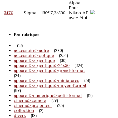
Alpha
Pour
3470
Sigma
150€
7,2/500
Nikon AF
avec étui
Par rubrique
(13)
accessoire>autre
(270)
accessoire>optique
(254)
appareil>argentique
(30)
appareil>argentique>24x36
(324)
appareil>argentique>grand-format
(24)
appareil>argentique>miniatures
(51)
appareil>argentique>moyen-format
(97)
appareil>numerique>petit-format
(12)
cinema>camera
(27)
cinema>projecteur
(25)
collection
(2)
divers
(18)