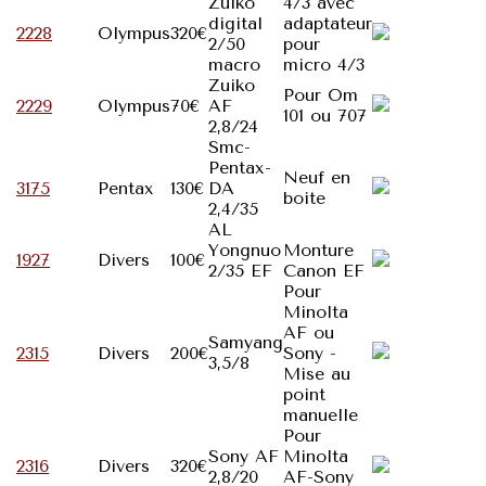
Zuiko
4/3 avec
digital
adaptateur
2228
Olympus
320€
2/50
pour
macro
micro 4/3
Zuiko
Pour Om
2229
Olympus
70€
AF
101 ou 707
2,8/24
Smc-
Pentax-
Neuf en
3175
Pentax
130€
DA
boite
2,4/35
AL
Yongnuo
Monture
1927
Divers
100€
2/35 EF
Canon EF
Pour
Minolta
AF ou
Samyang
2315
Divers
200€
Sony -
3,5/8
Mise au
point
manuelle
Pour
Sony AF
Minolta
2316
Divers
320€
2,8/20
AF-Sony