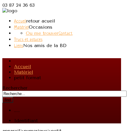
03 87 24 36 63
retour acueil
Accueil
Occasions
Matériel
Ou me trouver
Contact
Trucs et astuces
Nos amis de la BD
Liens
Accueil
Matériel
petit format
Rechercher
find
.....
Identifiant
appareil>numerique>petit-