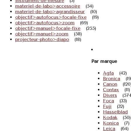
instrument-de-mesure
(3)
materiel-de-labo>accessoire
(54)
materiel-de-labo>agrandisseur
(10)
objectif>autofocus>focale-fixe
(19)
objectif>autofocus>zoom
(69)
objectif>manuel>focale-fixe
(255)
objectif>manuel>zoom
(58)
projecteur-photo>diapo
(18)
Par marque
Agfa
(42)
Bronica
(19
Canon
(120
Contax
(11)
Divers
(574
Foca
(33)
Fuji
(32)
Hasselblad
Kodak
(50)
Konica
(7)
Leica
(64)