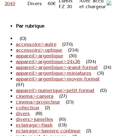
Lumix
Avec accu
3040
Divers
60€
FZ 30
et chargeur
Par rubrique
(13)
accessoire>autre
(270)
accessoire>optique
(254)
appareil>argentique
(30)
appareil>argentique>24x36
(324)
appareil>argentique>grand-format
(24)
appareil>argentique>miniatures
(51)
appareil>argentique>moyen-format
(97)
appareil>numerique>petit-format
(12)
cinema>camera
(27)
cinema>projecteur
(25)
collection
(2)
divers
(18)
divers>jumelles
(10)
eclairage>flash
(151)
eclairage>lumiere-continue
(2)