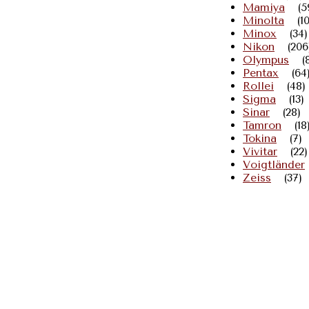
Mamiya
(5
Minolta
(1
Minox
(34)
Nikon
(206
Olympus
(
Pentax
(64
Rollei
(48)
Sigma
(13)
Sinar
(28)
Tamron
(18
Tokina
(7)
Vivitar
(22)
Voigtländer
Zeiss
(37)