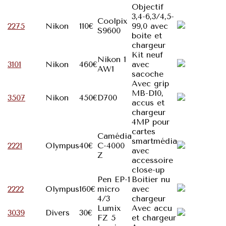
Objectif
3,4-6,3/4,5-
Coolpix
2275
Nikon
110€
99,0 avec
S9600
boite et
chargeur
Kit neuf
Nikon 1
3101
Nikon
460€
avec
AW1
sacoche
Avec grip
MB-D10,
3507
Nikon
450€
D700
accus et
chargeur
4MP pour
cartes
Camédia
smartmédia
2221
Olympus
40€
C-4000
avec
Z
accessoire
close-up
Pen EP-1
Boitier nu
2222
Olympus
160€
micro
avec
4/3
chargeur
Lumix
Avec accu
3039
Divers
30€
FZ 5
et chargeur