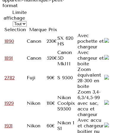
format
Limite
affichage
Selection
Marque
Prix
Avec
SX 620
1890
Canon
230€
pochette et
HS
chargeur
Canon
Avec
1891
Canon
520€
5D
chargeur et
MkIII
boite
Zoom
équivalent
2782
Fuji
90€
S 9500
28-300 en
boite
Zoom 3,4-
Nikon
6,3/4,5-99
1929
Nikon
110€
Coolpix
avec sac,
S9500
accu et
chargeur
Avec accu
Nikon 1
1931
Nikon
60€
et chargeur
S1
boitier nu