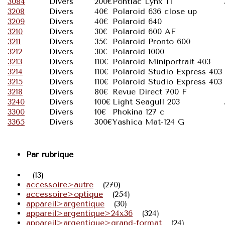
3084
Divers
200€
Pontiac Lynx II
3208
Divers
40€
Polaroid 636 close up
3209
Divers
40€
Polaroid 640
3210
Divers
30€
Polaroid 600 AF
3211
Divers
35€
Polaroid Pronto 600
3212
Divers
30€
Polaroid 1000
3213
Divers
110€
Polaroid Miniportrait 403
3214
Divers
110€
Polaroid Studio Express 403
3215
Divers
110€
Polaroid Studio Express 403
3218
Divers
80€
Revue Direct 700 F
3240
Divers
100€
Light Seagull 203
3300
Divers
10€
Phokina 127 c
3365
Divers
300€
Yashica Mat-124 G
Par rubrique
(13)
accessoire>autre
(270)
accessoire>optique
(254)
appareil>argentique
(30)
appareil>argentique>24x36
(324)
appareil>argentique>grand-format
(24)