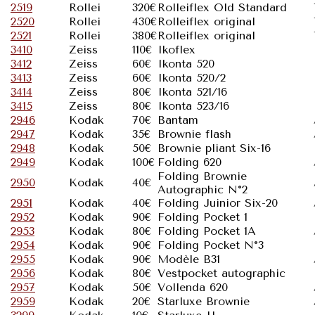
2519
Rollei
320€
Rolleiflex Old Standard
2520
Rollei
430€
Rolleiflex original
2521
Rollei
380€
Rolleiflex original
3410
Zeiss
110€
Ikoflex
3412
Zeiss
60€
Ikonta 520
3413
Zeiss
60€
Ikonta 520/2
3414
Zeiss
80€
Ikonta 521/16
3415
Zeiss
80€
Ikonta 523/16
2946
Kodak
70€
Bantam
2947
Kodak
35€
Brownie flash
2948
Kodak
50€
Brownie pliant Six-16
2949
Kodak
100€
Folding 620
Folding Brownie
2950
Kodak
40€
Autographic N°2
2951
Kodak
40€
Folding Juinior Six-20
2952
Kodak
90€
Folding Pocket 1
2953
Kodak
80€
Folding Pocket 1A
2954
Kodak
90€
Folding Pocket N°3
2955
Kodak
90€
Modèle B31
2956
Kodak
80€
Vestpocket autographic
2957
Kodak
50€
Vollenda 620
2959
Kodak
20€
Starluxe Brownie