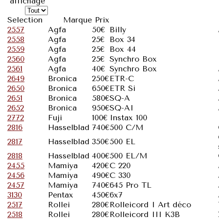
affichage
Selection
Marque
Prix
2557
Agfa
50€
Billy
2558
Agfa
25€
Box 34
2559
Agfa
25€
Box 44
2560
Agfa
25€
Synchro Box
2561
Agfa
40€
Synchro Box
2649
Bronica
250€
ETR-C
2650
Bronica
650€
ETR Si
2651
Bronica
580€
SQ-A
2652
Bronica
950€
SQ-AI
2772
Fuji
100€
Instax 100
2816
Hasselblad
740€
500 C/M
2817
Hasselblad
350€
500 EL
2818
Hasselblad
400€
500 EL/M
2455
Mamiya
420€
C 220
2456
Mamiya
490€
C 330
2457
Mamiya
740€
645 Pro TL
3130
Pentax
450€
6x7
2517
Rollei
280€
Rolleicord I Art déco
2518
Rollei
280€
Rolleicord III K3B