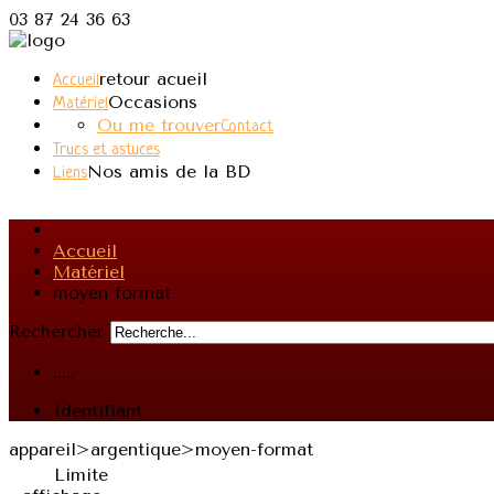
03 87 24 36 63
retour acueil
Accueil
Occasions
Matériel
Ou me trouver
Contact
Trucs et astuces
Nos amis de la BD
Liens
Accueil
Matériel
moyen format
Rechercher
.....
Identifiant
appareil>argentique>moyen-format
Limite