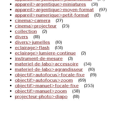
appareil>argentique>miniatures
(51)
appareil>argentique>moyen-format
(97)
appareil>numerique>petit-format
(12)
cinema>camera
(27)
cinema>projecteur
(25)
collection
(2)
divers
(18)
divers>jumelles
(10)
eclairage>flash
(151)
eclairage>lumiere-continue
(2)
instrument-de-mesure
(3)
materiel-de-labo>accessoire
(54)
materiel-de-labo>agrandisseur
(10)
objectif>autofocus>focale-fixe
(19)
objectif>autofocus>zoom
(69)
objectif>manuel>focale-fixe
(255)
objectif>manuel>zoom
(58)
projecteur-photo>diapo
(18)