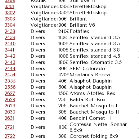
3299
Kodak
10€
Starluxe II
3301
Voigtländer
350€
Stereflektoskop
3302
Voigtländer
350€
Stereflektoskop
3303
Voigtländer
50€
Brillant
3304
Voigtländer
90€
Brillant V6
2438
Divers
240€
Fothflex
2439
Divers
110€
Semflex standard 3,5
2440
Divers
160€
Semflex standard 3,5
2441
Divers
100€
Semflex standard 3,8
2442
Divers
100€
Semflex standard 4,5
2443
Divers
180€
Semflex Otomatic 3,5
2444
Divers
80€
SEM Colorado
2454
Divers
420€
Montanus Rocca
2555
Divers
40€
Alsaphot Dauphin
2556
Divers
50€
Alsaphot Dauphin
2627
Divers
150€
Atoms Atoflex Rex
2628
Divers
25€
Balda Roll Box
2629
Divers
20€
Bauchet Mosquito I
2630
Divers
30€
Bauchet Mosquito II
2631
Divers
40€
Bencini Comet II
Contessa Nettel Sonnar
2721
Divers
110€
6,5x9
2722
Divers
30€
Coronet folding 6x9