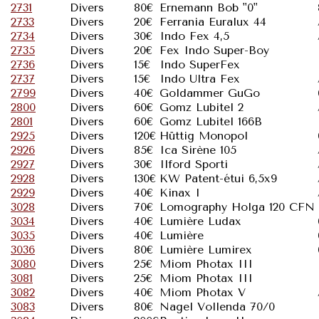
2731
Divers
80€
Ernemann Bob "0"
2733
Divers
20€
Ferrania Euralux 44
2734
Divers
30€
Indo Fex 4,5
2735
Divers
20€
Fex Indo Super-Boy
2736
Divers
15€
Indo SuperFex
2737
Divers
15€
Indo Ultra Fex
2799
Divers
40€
Goldammer GuGo
2800
Divers
60€
Gomz Lubitel 2
2801
Divers
60€
Gomz Lubitel 166B
2925
Divers
120€
Hüttig Monopol
2926
Divers
85€
Ica Sirène 105
2927
Divers
30€
Ilford Sporti
2928
Divers
130€
KW Patent-étui 6,5x9
2929
Divers
40€
Kinax I
3028
Divers
70€
Lomography Holga 120 CFN
3034
Divers
40€
Lumière Ludax
3035
Divers
40€
Lumière
3036
Divers
80€
Lumière Lumirex
3080
Divers
25€
Miom Photax III
3081
Divers
25€
Miom Photax III
3082
Divers
40€
Miom Photax V
3083
Divers
80€
Nagel Vollenda 70/0