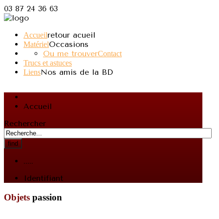
03 87 24 36 63
retour acueil
Accueil
Occasions
Matériel
Ou me trouver
Contact
Trucs et astuces
Nos amis de la BD
Liens
Accueil
Rechercher
find
.....
Identifiant
Objets
passion