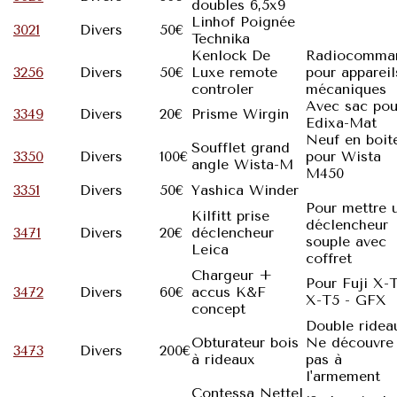
doubles 6,5x9
Linhof Poignée
3021
Divers
50€
Technika
Kenlock De
Radiocomma
3256
Divers
50€
Luxe remote
pour appareil
controler
mécaniques
Avec sac pou
3349
Divers
20€
Prisme Wirgin
Edixa-Mat
Neuf en boit
Soufflet grand
3350
Divers
100€
pour Wista
angle Wista-M
M450
3351
Divers
50€
Yashica Winder
Pour mettre 
Kilfitt prise
déclencheur
3471
Divers
20€
déclencheur
souple avec
Leica
coffret
Chargeur +
Pour Fuji X-T
3472
Divers
60€
accus K&F
X-T5 - GFX
concept
Double ridea
Obturateur bois
Ne découvre
3473
Divers
200€
à rideaux
pas à
l'armement
Contessa Nettel