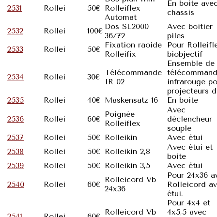
En boite avec
2531
Rollei
50€
Rolleiflex
chassis
Automat
Dos SL2000
Avec boitier
2532
Rollei
100€
36/72
piles
Fixation raoide
Pour Rolleifl
2533
Rollei
50€
Rolleifix
biobjectif
Ensemble de
Télécommande
télécommand
2534
Rollei
30€
IR 02
infrarouge p
projecteurs d
2535
Rollei
40€
Maskensatz 16
En boite
Avec
Poignée
2536
Rollei
60€
déclencheur
Rolleiflex
souple
2537
Rollei
50€
Rolleikin
Avec étui
Avec étui et
2538
Rollei
50€
Rolleikin 2,8
boite
2539
Rollei
50€
Rolleikin 3,5
Avec étui
Pour 24x36 a
Rolleicord Vb
2540
Rollei
60€
Rolleicord a
24x36
étui.
Pour 4x4 et
Rolleicord Vb
4x5,5 avec
2541
Rollei
60€