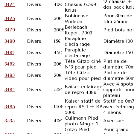
12 chassis +
3474
Divers
40€
Chassis 6,5x9
dos pack lux
luxus
Bobineuse
Pour 30m de
3475
Divers
30€
Watson
film 35mm
Berlebach
3479
Divers
260€
Pied bois noi
Report 7003
Parapluie
3480
Divers
15€
Diamètre 100
d'éclairage
Parapluie
3481
Divers
45€
Diamètre 150
d'éclairage
Tête Gitzo ciné
Platine de
3482
Divers
20€
N°3 pour pied
diamètre 70
Tête Gitzo
Platine de
3483
Divers
20€
vidéo pour pied
diamètre 60
Avec 4 spots
Kaiser éclairage
3484
Divers
50€
supports pou
de repro 4389
plateau
Kaiser statif de
Statif de 0m
3485
Divers
140€
repro RS 1 + RB
avec éclaira
5000
4 néons
Cullmann Pied
3535
Divers
40€
Avec sac
photo Magic 2
Gitzo Pied
Pour grand