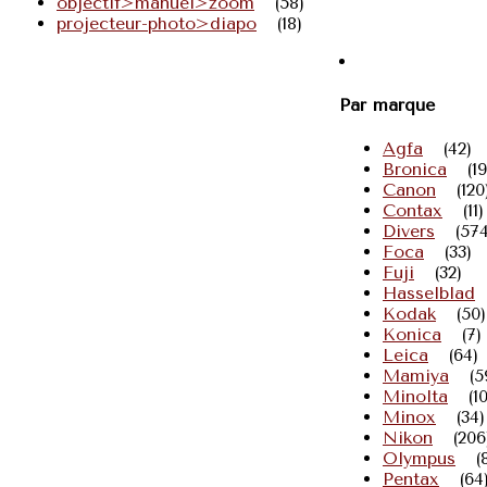
objectif>manuel>zoom
(58)
projecteur-photo>diapo
(18)
Par marque
Agfa
(42)
Bronica
(19
Canon
(120
Contax
(11)
Divers
(574
Foca
(33)
Fuji
(32)
Hasselblad
Kodak
(50)
Konica
(7)
Leica
(64)
Mamiya
(5
Minolta
(1
Minox
(34)
Nikon
(206
Olympus
(
Pentax
(64