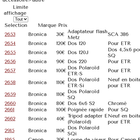
Limite
affichage
Selection
Marque
Prix
Adaptateur flash
2653
Bronica
30€
SCA 386
Metz
2654
Bronica
120€
Dos 120
Pour ETR
Dos 4,5x6 po
2655
Bronica
90€
Dos 120J
SQ
2656
Bronica
90€
Dos 220
Pour ETR
Dos Polaroïd
2657
Bronica
100€
Pour ETR
ETR-S
Dos Polaroïd
Neuf en boit
2658
Bronica
110€
ETR-Si
pour ETR
Dos Polaroïd
2659
Bronica
110€
SQ
2660
Bronica
80€
Dos 6x6 S2
Chromé
2661
Bronica
100€
Poignée rapide
Pour SQ
Tripod adapter E
Neuf en boit
2662
Bronica
40€
(Polaroïd)
pour ETR
Dos Polaroïd
2915
Bronica
110€
SQi
1865
Canon
30€
Loupe de viseur
Pour Canon F