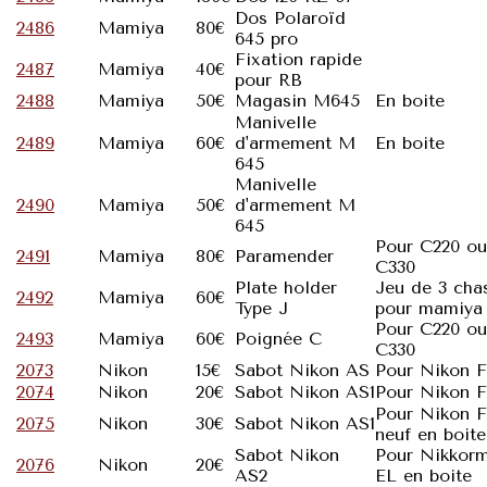
Dos Polaroïd
2486
Mamiya
80€
645 pro
Fixation rapide
2487
Mamiya
40€
pour RB
2488
Mamiya
50€
Magasin M645
En boite
Manivelle
2489
Mamiya
60€
d'armement M
En boite
645
Manivelle
2490
Mamiya
50€
d'armement M
645
Pour C220 ou
2491
Mamiya
80€
Paramender
C330
Plate holder
Jeu de 3 cha
2492
Mamiya
60€
Type J
pour mamiya
Pour C220 ou
2493
Mamiya
60€
Poignée C
C330
2073
Nikon
15€
Sabot Nikon AS
Pour Nikon F
2074
Nikon
20€
Sabot Nikon AS1
Pour Nikon F
Pour Nikon F
2075
Nikon
30€
Sabot Nikon AS1
neuf en boite
Sabot Nikon
Pour Nikkor
2076
Nikon
20€
AS2
EL en boite