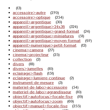
(13)
accessoire>autre
(270)
accessoire>optique
(254)
appareil>argentique
(30)
appareil>argentique>24x36
(324)
appareil>argentique>grand-format
(24)
appareil>argentique>miniatures
(51)
appareil>argentique>moyen-format
(97)
appareil>numerique>petit-format
(12)
cinema>camera
(27)
cinema>projecteur
(25)
collection
(2)
divers
(18)
divers>jumelles
(10)
eclairage>flash
(151)
eclairage>lumiere-continue
(2)
instrument-de-mesure
(3)
materiel-de-labo>accessoire
(54)
materiel-de-labo>agrandisseur
(10)
objectif>autofocus>focale-fixe
(19)
objectif>autofocus>zoom
(69)
objectif>manuel>focale-fixe
(255)