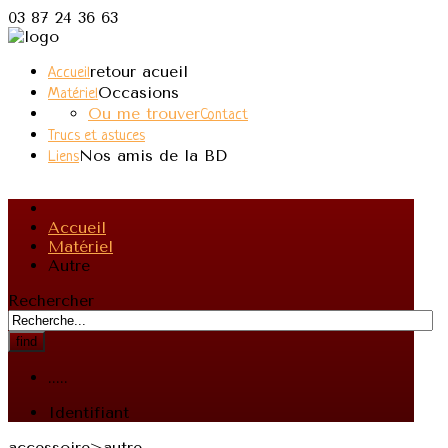
03 87 24 36 63
retour acueil
Accueil
Occasions
Matériel
Ou me trouver
Contact
Trucs et astuces
Nos amis de la BD
Liens
Accueil
Matériel
Autre
Rechercher
find
.....
Identifiant
accessoire>autre