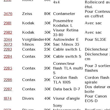
4x4
Rolleicord a
étui.
Pour Contes
3476
Zeiss
80€
Contameter
en coffret
Posemètre
2981
Kodak
50€
Avec sac
Kodalux L
Viseur Retina
2982
Kodak
50€
Avec sac
35-80
3344
Voigtländer
40€
Autowinder E
Pour SL35E
3073
Minox
20€
Sac Minox 35
2283
Contax
25€
Cable switch L
Déclencheur 
Déclencheur 
2284
Contax
20€
Cable switch S
cm
Connecteur
Pour 3 sortie
2285
Contax
20€
flash TLA multi
flashes
S
Cordon flash
Cordon flash
2286
Contax
20€
TLA 100S
spirale
Dos dateur e
2287
Contax
50€
Data back D-7
boite
Pour Canon
1874
Divers
40€
Viseur d'angle
EOS-D
Sony