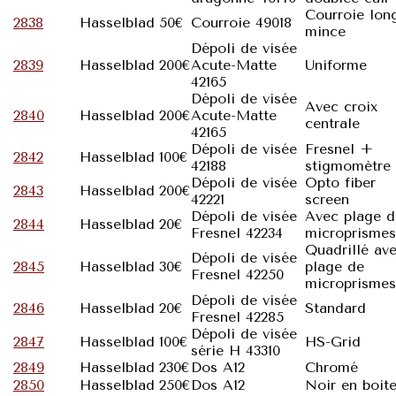
Courroie lon
2838
Hasselblad
50€
Courroie 49018
mince
Dépoli de visée
2839
Hasselblad
200€
Acute-Matte
Uniforme
42165
Dépoli de visée
Avec croix
2840
Hasselblad
200€
Acute-Matte
centrale
42165
Dépoli de visée
Fresnel +
2842
Hasselblad
100€
42188
stigmomètre
Dépoli de visée
Opto fiber
2843
Hasselblad
200€
42221
screen
Dépoli de visée
Avec plage d
2844
Hasselblad
20€
Fresnel 42234
microprismes
Quadrillé av
Dépoli de visée
2845
Hasselblad
30€
plage de
Fresnel 42250
microprismes
Dépoli de visée
2846
Hasselblad
20€
Standard
Fresnel 42285
Dépoli de visée
2847
Hasselblad
100€
HS-Grid
série H 43310
2849
Hasselblad
230€
Dos A12
Chromé
2850
Hasselblad
250€
Dos A12
Noir en boit