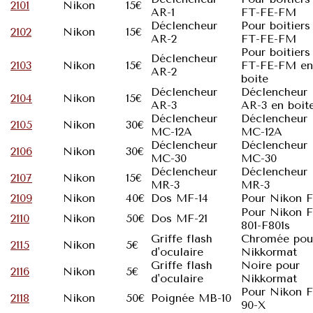
2101
Nikon
15€
AR-1
FT-FE-FM
Déclencheur
Pour boitiers
2102
Nikon
15€
AR-2
FT-FE-FM
Pour boitiers
Déclencheur
2103
Nikon
15€
FT-FE-FM en
AR-2
boite
Déclencheur
Déclencheur
2104
Nikon
15€
AR-3
AR-3 en boit
Déclencheur
Déclencheur
2105
Nikon
30€
MC-12A
MC-12A
Déclencheur
Déclencheur
2106
Nikon
30€
MC-30
MC-30
Déclencheur
Déclencheur
2107
Nikon
15€
MR-3
MR-3
2109
Nikon
40€
Dos MF-14
Pour Nikon F
Pour Nikon F
2110
Nikon
50€
Dos MF-21
801-F801s
Griffe flash
Chromée pou
2115
Nikon
5€
d'oculaire
Nikkormat
Griffe flash
Noire pour
2116
Nikon
5€
d'oculaire
Nikkormat
Pour Nikon F
2118
Nikon
50€
Poignée MB-10
90-X