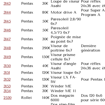
Loupe de viseur
Pour réflex
3143
Pentax
30€
Asahi
24x36 avec é
Pour Super A
3144
Pentax
80€
Motor drive A
Program A
Paresoleil 2,8/90
3145
Pentax
50€
6x7
Paresoleil
3146
Pentax
50€
4,5/75 6x7
Poignée de mise
3147
Pentax
30€
au point 6x7
Viseur de
Dernière
3148
Pentax
290€
poitrine 6x7
génération
Viseur prisme
3149
Pentax
150€
cellule 6x7
Viseur d'angle
Pour réflex
3150
Pentax
40€
Asahi
24x36 avec é
3151
Pentax
120€
Viseur loupe 6x7
Viseur LX FA-
3152
Pentax
130€
Pour Pentax
1W
3153
Pentax
30€
Winder ME
3154
Pentax
30€
Winder ME II
Dos magazin
Dos 120 6x6
2530
Rollei
140€
6000
pour série 6
Dos plan-film