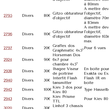
à 80mm
A mettre dev
Gitzo obturateur
l'objectif,
2795
Divers
80€
d'objectif
diamètre 70
à 85mm
A mettre dev
Gitzo obturateur
l'objectif,
2796
Divers
110€
d'objectif
diamètre 10
max
Graflex dos
2797
Divers
20€
Pour 6 vues
Graphmatic 4x5"
Horseman Dos
2924
Divers
90€
6x7 pour
chambre 4x5"
Ihagee Viseur
En boite pou
2938
Divers
30€
de poitrine
Exakta ou Ex
Interfit Flash
Flash IR en
2940
Divers
30€
tansmitter
boite
Kiev 3 dos pour
2942
Divers
100€
Type Hasselb
Kiev 80
Kiev Prisme
2943
Divers
70€
Pour Kiev 80
TTL
Linhof 3 chassis
3020
Divers
30€