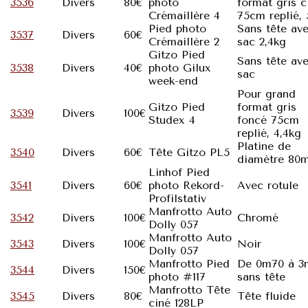
3536
Divers
80€
photo
format gris c
Crémaillère 4
75cm replié,
Pied photo
Sans tête av
3537
Divers
60€
Crémaillère 2
sac 2,4kg
Gitzo Pied
Sans tête av
3538
Divers
40€
photo Gilux
sac
week-end
Pour grand
Gitzo Pied
format gris
3539
Divers
100€
Studex 4
foncé 75cm
replié, 4,4kg
Platine de
3540
Divers
60€
Tête Gitzo PL5
diamètre 80
Linhof Pied
3541
Divers
60€
photo Rekord-
Avec rotule
Profilstativ
Manfrotto Auto
3542
Divers
100€
Chromé
Dolly 057
Manfrotto Auto
3543
Divers
100€
Noir
Dolly 057
Manfrotto Pied
De 0m70 à 3
3544
Divers
150€
photo #117
sans tête
Manfrotto Tête
3545
Divers
80€
Tête fluide
ciné 128LP