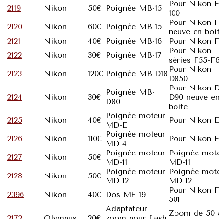
Pour Nikon F
2119
Nikon
50€
Poignée MB-15
100
Pour Nikon F
2120
Nikon
60€
Poignée MB-15
neuve en boi
2121
Nikon
40€
Poignée MB-16
Pour Nikon F
Pour Nikon
2122
Nikon
30€
Poignée MB-17
séries F55-F
Pour Nikon
2123
Nikon
120€
Poignée MB-D18
D850
Pour Nikon 
Poignée MB-
2124
Nikon
30€
D90 neuve e
D80
boite
Poignée moteur
2125
Nikon
40€
Pour Nikon 
MD-E
Poignée moteur
2126
Nikon
110€
Pour Nikon F
MD-4
Poignée moteur
Poignée mot
2127
Nikon
50€
MD-11
MD-11
Poignée moteur
Poignée mot
2128
Nikon
50€
MD-12
MD-12
Pour Nikon F
2396
Nikon
40€
Dos MF-19
501
Adaptateur
Zoom de 50 
2172
Olympus
20€
zoom pour flash