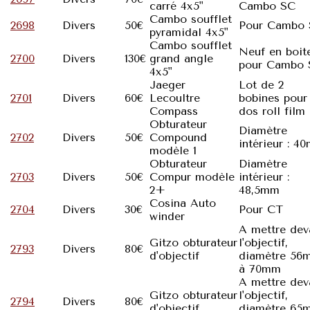
carré 4x5"
Cambo SC
Cambo soufflet
2698
Divers
50€
Pour Cambo
pyramidal 4x5"
Cambo soufflet
Neuf en boit
2700
Divers
130€
grand angle
pour Cambo
4x5"
Jaeger
Lot de 2
2701
Divers
60€
Lecoultre
bobines pour
Compass
dos roll film
Obturateur
Diamètre
2702
Divers
50€
Compound
intérieur : 4
modèle 1
Obturateur
Diamètre
2703
Divers
50€
Compur modèle
intérieur :
2+
48,5mm
Cosina Auto
2704
Divers
30€
Pour CT
winder
A mettre dev
Gitzo obturateur
l'objectif,
2793
Divers
80€
d'objectif
diamètre 56
à 70mm
A mettre dev
Gitzo obturateur
l'objectif,
2794
Divers
80€
d'objectif
diamètre 65