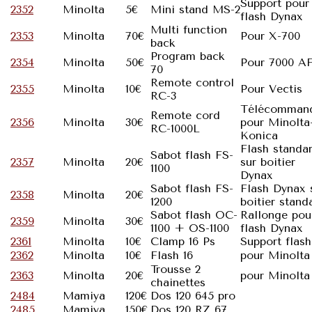
Support pour
2352
Minolta
5€
Mini stand MS-2
flash Dynax
Multi function
2353
Minolta
70€
Pour X-700
back
Program back
2354
Minolta
50€
Pour 7000 A
70
Remote control
2355
Minolta
10€
Pour Vectis
RC-3
Télécomman
Remote cord
2356
Minolta
30€
pour Minolta
RC-1000L
Konica
Flash standa
Sabot flash FS-
2357
Minolta
20€
sur boitier
1100
Dynax
Sabot flash FS-
Flash Dynax 
2358
Minolta
20€
1200
boitier stand
Sabot flash OC-
Rallonge pou
2359
Minolta
30€
1100 + OS-1100
flash Dynax
2361
Minolta
10€
Clamp 16 Ps
Support flash
2362
Minolta
10€
Flash 16
pour Minolta
Trousse 2
2363
Minolta
20€
pour Minolta
chainettes
2484
Mamiya
120€
Dos 120 645 pro
2485
Mamiya
150€
Dos 120 RZ 67