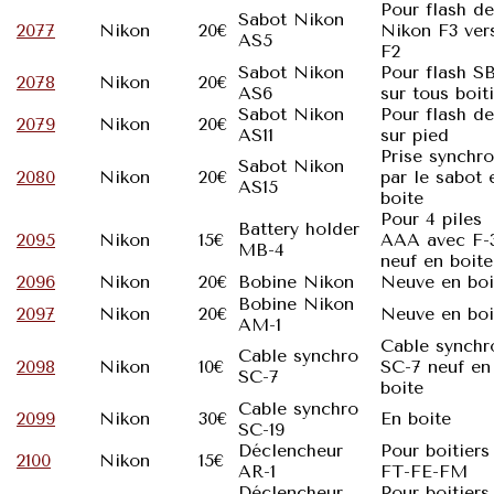
Pour flash de
Sabot Nikon
2077
Nikon
20€
Nikon F3 ver
AS5
F2
Sabot Nikon
Pour flash S
2078
Nikon
20€
AS6
sur tous boit
Sabot Nikon
Pour flash d
2079
Nikon
20€
AS11
sur pied
Prise synchro
Sabot Nikon
2080
Nikon
20€
par le sabot 
AS15
boite
Pour 4 piles
Battery holder
2095
Nikon
15€
AAA avec F-
MB-4
neuf en boite
2096
Nikon
20€
Bobine Nikon
Neuve en boi
Bobine Nikon
2097
Nikon
20€
Neuve en boi
AM-1
Cable synchr
Cable synchro
2098
Nikon
10€
SC-7 neuf en
SC-7
boite
Cable synchro
2099
Nikon
30€
En boite
SC-19
Déclencheur
Pour boitiers
2100
Nikon
15€
AR-1
FT-FE-FM
Déclencheur
Pour boitiers