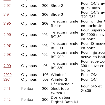
Pour OM2 av
2193
Olympus
20€
Shoe 2
quick auto
Pour OM2 av
2194
Olympus
20€
Shoe 3
T20-T32
Télecommande
Pour winder
2195
Olympus
20€
filaire
en pochette
Pour Superz
Télecommande
2196
Olympus
10€
110-3000 neuv
RC-30
en boite
Télecommande
Pour IS neuv
2197
Olympus
10€
RC-100
en boite
Télecommande
Pour mju zo
2198
Olympus
10€
RC-200
neuve en boi
Pour superz
Télecommande
2199
Olympus
10€
300 neuve en
RC-330
boite
2200
Olympus
40€
Winder 1
Pour OM
2201
Olympus
50€
Winder 2
Pour OM
Déclencheur
Pour 645 et
3141
Pentax
20€
électrique
24x36
switch F
Dos dateur
3142
Pentax
30€
Digital Data M