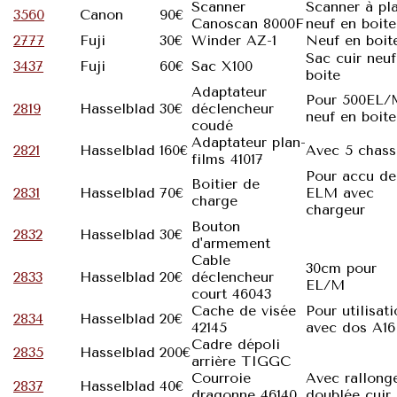
Scanner
Scanner à pl
3560
Canon
90€
Canoscan 8000F
neuf en boite
2777
Fuji
30€
Winder AZ-1
Neuf en boit
Sac cuir neuf
3437
Fuji
60€
Sac X100
boite
Adaptateur
Pour 500EL/
2819
Hasselblad
30€
déclencheur
neuf en boite
coudé
Adaptateur plan-
2821
Hasselblad
160€
Avec 5 chass
films 41017
Pour accu de
Boitier de
2831
Hasselblad
70€
ELM avec
charge
chargeur
Bouton
2832
Hasselblad
30€
d'armement
Cable
30cm pour
2833
Hasselblad
20€
déclencheur
EL/M
court 46043
Cache de visée
Pour utilisat
2834
Hasselblad
20€
42145
avec dos A16
Cadre dépoli
2835
Hasselblad
200€
arrière TIGGC
Courroie
Avec rallong
2837
Hasselblad
40€
dragonne 46140
doublée cuir