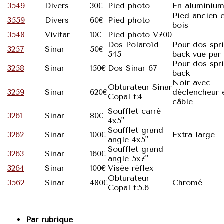
3549
Divers
30€
Pied photo
En aluminiu
Pied ancien 
3559
Divers
60€
Pied photo
bois
3548
Vivitar
10€
Pied photo V700
Dos Polaroïd
Pour dos spr
3257
Sinar
50€
545
back vue par
Pour dos spr
3258
Sinar
150€
Dos Sinar 67
back
Noir avec
Obturateur Sinar
3259
Sinar
620€
déclencheur 
Copal f:4
câble
Soufflet carré
3261
Sinar
80€
4x5"
Soufflet grand
3262
Sinar
100€
Extra large
angle 4x5"
Soufflet grand
3263
Sinar
160€
angle 5x7"
3264
Sinar
100€
Visée réflex
Obturateur
3562
Sinar
480€
Chromé
Copal f:5,6
Par rubrique