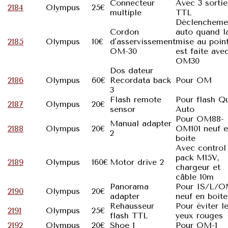
Connecteur
Avec 3 sortie
2184
Olympus
25€
multiple
TTL
Déclencheme
Cordon
auto quand l
2185
Olympus
10€
d'asservissement
mise au poin
OM-30
est faite ave
OM30
Dos dateur
2186
Olympus
60€
Recordata back
Pour OM
3
Flash remote
Pour flash Q
2187
Olympus
20€
sensor
Auto
Pour OM88-
Manual adapter
2188
Olympus
20€
OM101 neuf 
2
boite
Avec control
pack M15V,
2189
Olympus
160€
Motor drive 2
chargeur et
câble 10m
Panorama
Pour IS/L/
2190
Olympus
20€
adapter
neuf en boite
Rehausseur
Pour éviter l
2191
Olympus
25€
flash TTL
yeux rouges
2192
Olympus
20€
Shoe 1
Pour OM-1