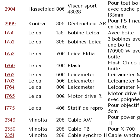
Pour tout boi
Viseur sport
2904
Hasselblad
80€
avec cache p
43028
135mm
Pour FS-1 ne
2999
Konica
30€
Déclencheur AR
en boite
1751
Leica
15€
Bobine Leica
Avec boite
3 bobines av
1752
Leica
30€
Bobines Leica
une boite
170900 W av
1753
Leica
70€
Leica Eldia
boite
Flash Chico 
1760
Leica
40€
Flash
boite
1762
Leica
60€
Leicameter
Leicameter 
1763
Leica
50€
Leicameter
Leicameter 
1764
Leica
80€
Leicameter
Leicameter 
Motor drive 
1765
Leica
80€
Motor drive R
avec poignée
Pour objectif
1775
Leica
40€
Statif de repro
5cm
Pour power g
2349
Minolta
20€
Cable AW
II
2350
Minolta
20€
Cable FB
Pour X-700
2351
Minolta
20€
Cable synchro II
Cable synchr