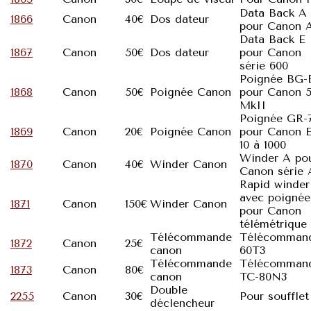
Data Back A
1866
Canon
40€
Dos dateur
pour Canon 
Data Back E
1867
Canon
50€
Dos dateur
pour Canon
série 600
Poignée BG-
1868
Canon
50€
Poignée Canon
pour Canon 
MkII
Poignée GR-
1869
Canon
20€
Poignée Canon
pour Canon 
10 à 1000
Winder A po
1870
Canon
40€
Winder Canon
Canon série 
Rapid winder
avec poignée
1871
Canon
150€
Winder Canon
pour Canon
télémétrique
Télécommande
Télécomman
1872
Canon
25€
canon
60T3
Télécommande
Télécomman
1873
Canon
80€
canon
TC-80N3
Double
2255
Canon
30€
Pour soufflet
déclencheur