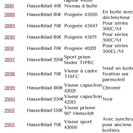
rapide 44016
2881
Hasselblad
40€
Niveau à bulle
En boite ave
2888
Hasselblad
80€
Poignée 45020
déclencheur
Pour séries
2889
Hasselblad
70€
Poignée 45047
500C/M
Pour séries
2890
Hasselblad
80€
Poignée 45071
500C/M
Pour séries
2891
Hasselblad
70€
Poignée 46221
500EL/M
Sport prism
2897
Hasselblad
220€
finder TIPRC
Neuf en boit
Viseur à cadre
2898
Hasselblad
70€
fixation sur
TISFC
paresoleil
Viseur capuchon
2899
Hasselblad
180€
Chromé
42021
Viseur capuchon
2900
Hasselblad
250€
Noir
42315
Viseur prisme
2902
Hasselblad
150€
90° Hensoldt
Avec synchro
Viseur sport
2903
Hasselblad
70€
pour anciens
43000
boitiers