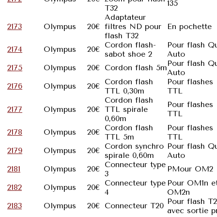
135
T32
Adaptateur
2173
Olympus
20€
filtres ND pour
En pochette
flash T32
Cordon flash-
Pour flash Q
2174
Olympus
20€
sabot shoe 2
Auto
Pour flash Q
2175
Olympus
20€
Cordon flash 5m
Auto
Cordon flash
Pour flashes
2176
Olympus
20€
TTL 0,30m
TTL
Cordon flash
Pour flashes
2177
Olympus
20€
TTL spirale
TTL
0,60m
Cordon flash
Pour flashes
2178
Olympus
20€
TTL 5m
TTL
Cordon synchro
Pour flash Q
2179
Olympus
20€
spirale 0,60m
Auto
Connecteur type
2181
Olympus
20€
PMour OM2
3
Connecteur type
Pour OM1n e
2182
Olympus
20€
4
OM2n
Pour flash T
2183
Olympus
20€
Connecteur T20
avec sortie p