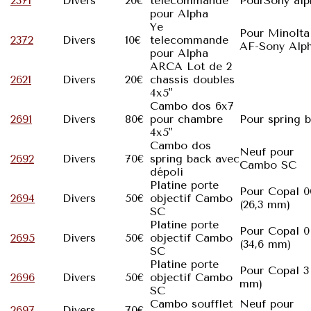
2371
Divers
20€
telecommande
PourSony alp
pour Alpha
Ye
Pour Minolta
2372
Divers
10€
telecommande
AF-Sony Alp
pour Alpha
ARCA Lot de 2
2621
Divers
20€
chassis doubles
4x5"
Cambo dos 6x7
2691
Divers
80€
pour chambre
Pour spring 
4x5"
Cambo dos
Neuf pour
2692
Divers
70€
spring back avec
Cambo SC
dépoli
Platine porte
Pour Copal 0
2694
Divers
50€
objectif Cambo
(26,3 mm)
SC
Platine porte
Pour Copal 0
2695
Divers
50€
objectif Cambo
(34,6 mm)
SC
Platine porte
Pour Copal 3
2696
Divers
50€
objectif Cambo
mm)
SC
Cambo soufflet
Neuf pour
2697
Divers
70€