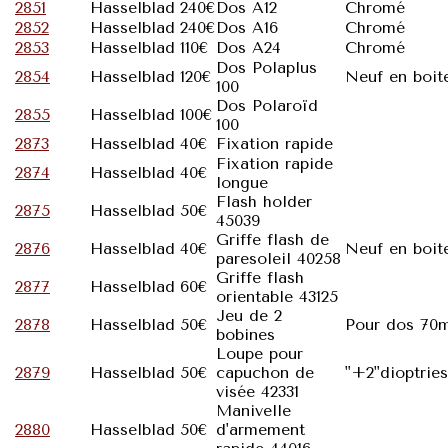
2851
Hasselblad
240€
Dos A12
Chromé
2852
Hasselblad
240€
Dos A16
Chromé
2853
Hasselblad
110€
Dos A24
Chromé
Dos Polaplus
2854
Hasselblad
120€
Neuf en boit
100
Dos Polaroïd
2855
Hasselblad
100€
100
2873
Hasselblad
40€
Fixation rapide
Fixation rapide
2874
Hasselblad
40€
longue
Flash holder
2875
Hasselblad
50€
45039
Griffe flash de
2876
Hasselblad
40€
Neuf en boit
paresoleil 40258
Griffe flash
2877
Hasselblad
60€
orientable 43125
Jeu de 2
2878
Hasselblad
50€
Pour dos 70
bobines
Loupe pour
2879
Hasselblad
50€
capuchon de
"+2"dioptries
visée 42331
Manivelle
2880
Hasselblad
50€
d'armement