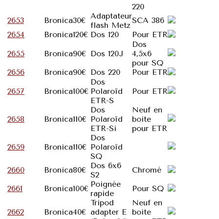
220
Adaptateur
2653
Bronica
30€
SCA 386
flash Metz
2654
Bronica
120€
Dos 120
Pour ETR
Dos
2655
Bronica
90€
Dos 120J
4,5x6
pour SQ
2656
Bronica
90€
Dos 220
Pour ETR
Dos
2657
Bronica
100€
Polaroïd
Pour ETR
ETR-S
Dos
Neuf en
2658
Bronica
110€
Polaroïd
boite
ETR-Si
pour ETR
Dos
2659
Bronica
110€
Polaroïd
SQ
Dos 6x6
2660
Bronica
80€
Chromé
S2
Poignée
2661
Bronica
100€
Pour SQ
rapide
Tripod
Neuf en
2662
Bronica
40€
adapter E
boite