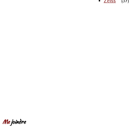
Zeiss
(37)
Me
joindre