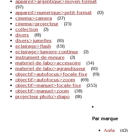
appareil>argentique>moyen-format
(97)
appareil>numerique>petit-format
(12)
cinema>camera
(27)
cinema>projecteur
(25)
collection
(2)
divers
(18)
divers>jumelles
(10)
eclairage>flash
(151)
eclairage>lumiere-continue
(2)
instrument-de-mesure
(3)
materiel-de-labo>accessoire
(54)
materiel-de-labo>agrandisseur
(10)
objectif>autofocus>focale-fixe
(19)
objectif>autofocus>zoom
(69)
objectif>manuel>focale-fixe
(255)
objectif>manuel>zoom
(58)
projecteur-photo>diapo
(18)
Par marque
Agfa
(42)