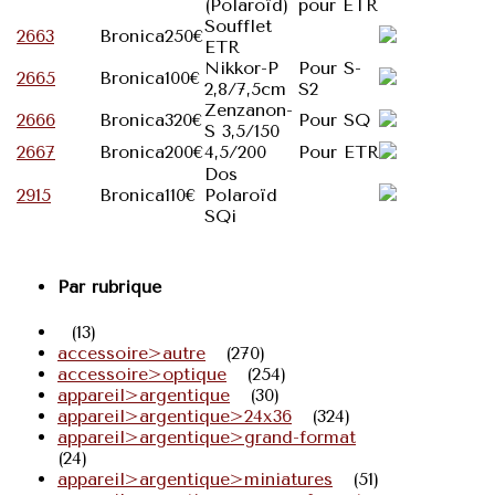
(Polaroïd)
pour ETR
Soufflet
2663
Bronica
250€
ETR
Nikkor-P
Pour S-
2665
Bronica
100€
2,8/7,5cm
S2
Zenzanon-
2666
Bronica
320€
Pour SQ
S 3,5/150
2667
Bronica
200€
4,5/200
Pour ETR
Dos
2915
Bronica
110€
Polaroïd
SQi
Par rubrique
(13)
accessoire>autre
(270)
accessoire>optique
(254)
appareil>argentique
(30)
appareil>argentique>24x36
(324)
appareil>argentique>grand-format
(24)
appareil>argentique>miniatures
(51)