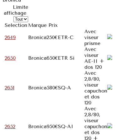
Limite
affichage
Selection
Marque
Prix
Avec
2649
Bronica
250€
ETR-C
viseur
prisme
Avec
viseur
2650
Bronica
650€
ETR Si
AE-II +
dos 120
Avec
2,8/80,
viseur
2651
Bronica
580€
SQ-A
capuchon
et dos
120
Avec
2,8/80,
viseur
2652
Bronica
950€
SQ-AI
capuchon
et dos
120 +