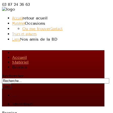
03 87 24 36 63
retour acueil
Accueil
Occasions
Matériel
Ou me trouver
Contact
Trucs et astuces
Nos amis de la BD
Liens
Accueil
Matériel
Bronica
Rechercher
find
.....
Identifiant
Bronica