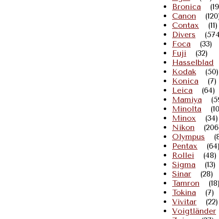
Bronica
(19
Canon
(120
Contax
(11)
Divers
(574
Foca
(33)
Fuji
(32)
Hasselblad
Kodak
(50)
Konica
(7)
Leica
(64)
Mamiya
(5
Minolta
(1
Minox
(34)
Nikon
(206
Olympus
(
Pentax
(64
Rollei
(48)
Sigma
(13)
Sinar
(28)
Tamron
(18
Tokina
(7)
Vivitar
(22)
Voigtländer