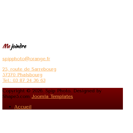
Me
joindre
spipphoto@orange.fr
25, route de Sarrebourg
57370 Phalsbourg
Tel.: 03 87 24 36 63
Copyright © 2026. Spip Photo. Designed by
Shape5.com
Joomla Templates
Accueil