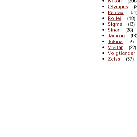
Nikon
(206
Olympus
(
Pentax
(64
Rollei
(48)
Sigma
(13)
Sinar
(28)
Tamron
(18
Tokina
(7)
Vivitar
(22)
Voigtländer
Zeiss
(37)