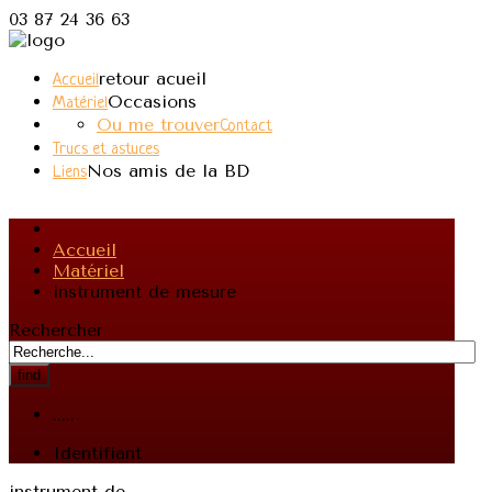
03 87 24 36 63
retour acueil
Accueil
Occasions
Matériel
Ou me trouver
Contact
Trucs et astuces
Nos amis de la BD
Liens
Accueil
Matériel
instrument de mesure
Rechercher
find
.....
Identifiant
instrument-de-