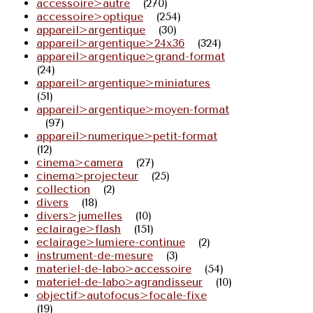
accessoire>autre
(270)
accessoire>optique
(254)
appareil>argentique
(30)
appareil>argentique>24x36
(324)
appareil>argentique>grand-format
(24)
appareil>argentique>miniatures
(51)
appareil>argentique>moyen-format
(97)
appareil>numerique>petit-format
(12)
cinema>camera
(27)
cinema>projecteur
(25)
collection
(2)
divers
(18)
divers>jumelles
(10)
eclairage>flash
(151)
eclairage>lumiere-continue
(2)
instrument-de-mesure
(3)
materiel-de-labo>accessoire
(54)
materiel-de-labo>agrandisseur
(10)
objectif>autofocus>focale-fixe
(19)