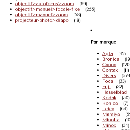
objectif>autofocus>zoom
(69)
objectif>manuel>focale-fixe
(255)
objectif>manuel>zoom
(58)
projecteur-photo>diapo
(18)
Par marque
Agfa
(42)
Bronica
(19
Canon
(120
Contax
(11)
Divers
(574
Foca
(33)
Fuji
(32)
Hasselblad
Kodak
(50)
Konica
(7)
Leica
(64)
Mamiya
(5
Minolta
(1
Minox
(34)