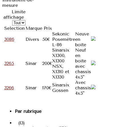
mesure
Limite
affichage
Selection
Marque
Prix
Sekonic
Neuve
3086
Divers
50€
Posemètre
en
L-86
boite
Sinarsix
Neuf
X1300,
en
X1300
boite
3265
Sinar
200€
NSX,
avec
X1310 et
chassis
X1330
4x5"
Avec
Sinarsix
3266
Sinar
170€
chassis
Gossen
4x5"
Par rubrique
(13)