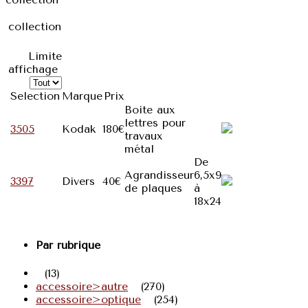
collection
Limite
affichage
Selection
Marque
Prix
Boite aux
lettres pour
3505
Kodak
180€
travaux
métal
De
Agrandisseur
6,5x9
3397
Divers
40€
de plaques
à
18x24
Par rubrique
(13)
accessoire>autre
(270)
accessoire>optique
(254)