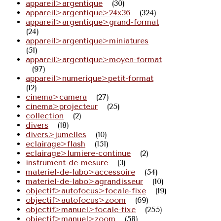
appareil>argentique
(30)
appareil>argentique>24x36
(324)
appareil>argentique>grand-format
(24)
appareil>argentique>miniatures
(51)
appareil>argentique>moyen-format
(97)
appareil>numerique>petit-format
(12)
cinema>camera
(27)
cinema>projecteur
(25)
collection
(2)
divers
(18)
divers>jumelles
(10)
eclairage>flash
(151)
eclairage>lumiere-continue
(2)
instrument-de-mesure
(3)
materiel-de-labo>accessoire
(54)
materiel-de-labo>agrandisseur
(10)
objectif>autofocus>focale-fixe
(19)
objectif>autofocus>zoom
(69)
objectif>manuel>focale-fixe
(255)
objectif>manuel>zoom
(58)