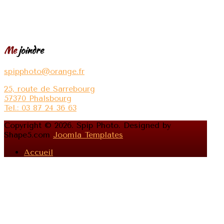
Me
joindre
spipphoto@orange.fr
25, route de Sarrebourg
57370 Phalsbourg
Tel.: 03 87 24 36 63
Copyright © 2026. Spip Photo. Designed by
Shape5.com
Joomla Templates
Accueil