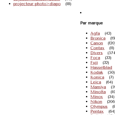
projecteur-photo>diapo
(18)
Par marque
Agfa
(42)
Bronica
(19
Canon
(120
Contax
(11)
Divers
(574
Foca
(33)
Fuji
(32)
Hasselblad
Kodak
(50)
Konica
(7)
Leica
(64)
Mamiya
(5
Minolta
(1
Minox
(34)
Nikon
(206
Olympus
(
Pentax
(64