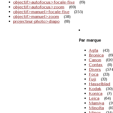
objectif>autofocus>focale-fixe
(19)
objectif>autofocus>zoom
(69)
objectif>manuel>focale-fixe
(255)
objectif>manuel>zoom
(58)
projecteur-photo>diapo
(18)
Par marque
Agfa
(42)
Bronica
(19
Canon
(120
Contax
(11)
Divers
(574
Foca
(33)
Fuji
(32)
Hasselblad
Kodak
(50)
Konica
(7)
Leica
(64)
Mamiya
(5
Minolta
(1
Minox
(34)