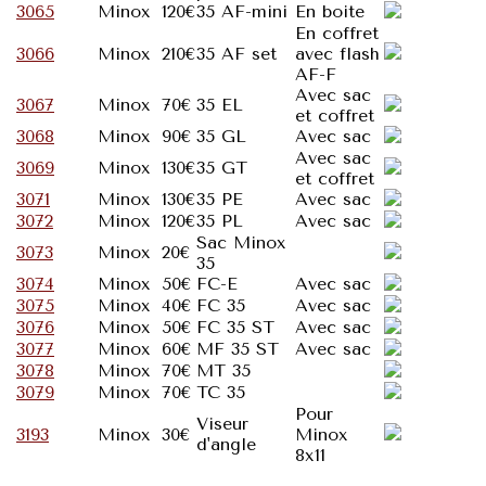
3065
Minox
120€
35 AF-mini
En boite
En coffret
3066
Minox
210€
35 AF set
avec flash
AF-F
Avec sac
3067
Minox
70€
35 EL
et coffret
3068
Minox
90€
35 GL
Avec sac
Avec sac
3069
Minox
130€
35 GT
et coffret
3071
Minox
130€
35 PE
Avec sac
3072
Minox
120€
35 PL
Avec sac
Sac Minox
3073
Minox
20€
35
3074
Minox
50€
FC-E
Avec sac
3075
Minox
40€
FC 35
Avec sac
3076
Minox
50€
FC 35 ST
Avec sac
3077
Minox
60€
MF 35 ST
Avec sac
3078
Minox
70€
MT 35
3079
Minox
70€
TC 35
Pour
Viseur
3193
Minox
30€
Minox
d'angle
8x11