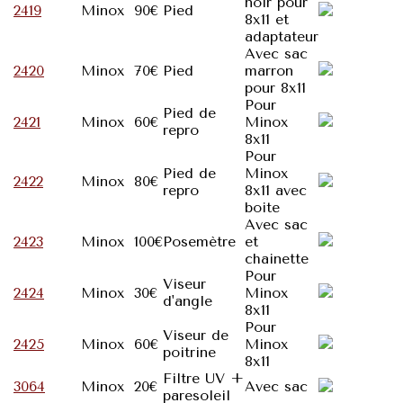
noir pour
2419
Minox
90€
Pied
8x11 et
adaptateur
Avec sac
2420
Minox
70€
Pied
marron
pour 8x11
Pour
Pied de
2421
Minox
60€
Minox
repro
8x11
Pour
Pied de
Minox
2422
Minox
80€
repro
8x11 avec
boite
Avec sac
2423
Minox
100€
Posemètre
et
chainette
Pour
Viseur
2424
Minox
30€
Minox
d'angle
8x11
Pour
Viseur de
2425
Minox
60€
Minox
poitrine
8x11
Filtre UV +
3064
Minox
20€
Avec sac
paresoleil