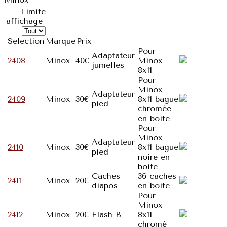
Limite
affichage
Selection
Marque
Prix
Pour
Adaptateur
2408
Minox
40€
Minox
jumelles
8x11
Pour
Minox
Adaptateur
2409
Minox
30€
8x11 bague
pied
chromée
en boite
Pour
Minox
Adaptateur
2410
Minox
30€
8x11 bague
pied
noire en
boite
Caches
36 caches
2411
Minox
20€
diapos
en boite
Pour
Minox
2412
Minox
20€
Flash B
8x11
chromé