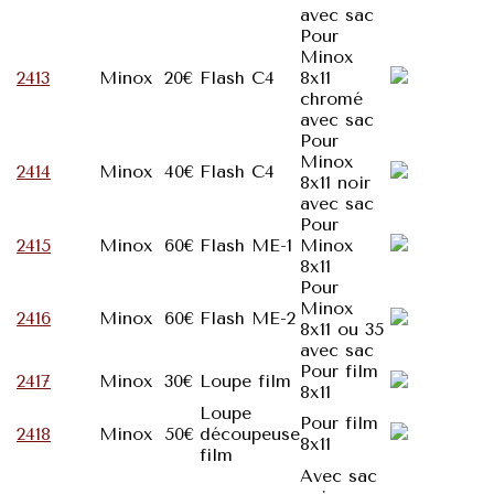
avec sac
Pour
Minox
2413
Minox
20€
Flash C4
8x11
chromé
avec sac
Pour
Minox
2414
Minox
40€
Flash C4
8x11 noir
avec sac
Pour
2415
Minox
60€
Flash ME-1
Minox
8x11
Pour
Minox
2416
Minox
60€
Flash ME-2
8x11 ou 35
avec sac
Pour film
2417
Minox
30€
Loupe film
8x11
Loupe
Pour film
2418
Minox
50€
découpeuse
8x11
film
Avec sac