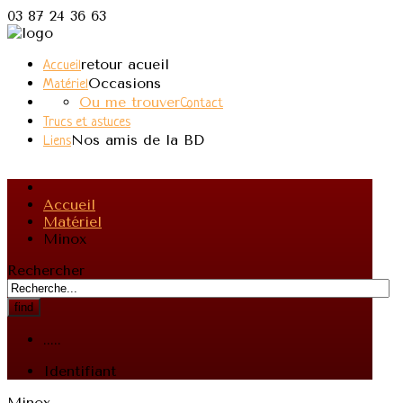
03 87 24 36 63
retour acueil
Accueil
Occasions
Matériel
Ou me trouver
Contact
Trucs et astuces
Nos amis de la BD
Liens
Accueil
Matériel
Minox
Rechercher
find
.....
Identifiant
Minox