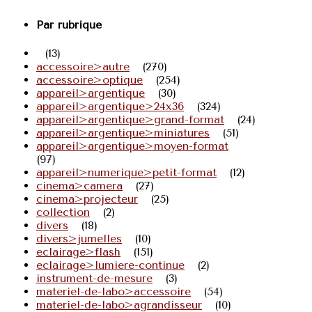
Par rubrique
(13)
accessoire>autre
(270)
accessoire>optique
(254)
appareil>argentique
(30)
appareil>argentique>24x36
(324)
appareil>argentique>grand-format
(24)
appareil>argentique>miniatures
(51)
appareil>argentique>moyen-format
(97)
appareil>numerique>petit-format
(12)
cinema>camera
(27)
cinema>projecteur
(25)
collection
(2)
divers
(18)
divers>jumelles
(10)
eclairage>flash
(151)
eclairage>lumiere-continue
(2)
instrument-de-mesure
(3)
materiel-de-labo>accessoire
(54)
materiel-de-labo>agrandisseur
(10)