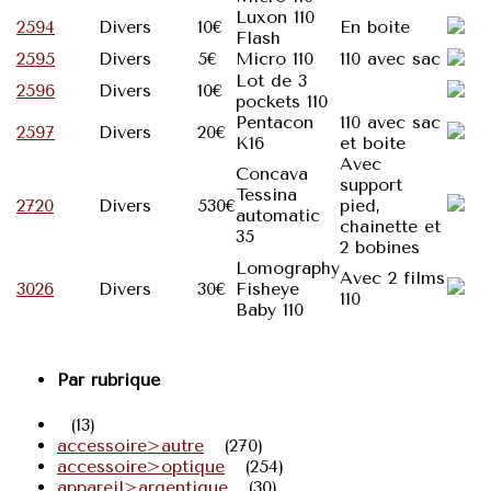
Luxon 110
2594
Divers
10€
En boite
Flash
2595
Divers
5€
Micro 110
110 avec sac
Lot de 3
2596
Divers
10€
pockets 110
Pentacon
110 avec sac
2597
Divers
20€
K16
et boite
Avec
Concava
support
Tessina
2720
Divers
530€
pied,
automatic
chainette et
35
2 bobines
Lomography
Avec 2 films
3026
Divers
30€
Fisheye
110
Baby 110
Par rubrique
(13)
accessoire>autre
(270)
accessoire>optique
(254)
appareil>argentique
(30)