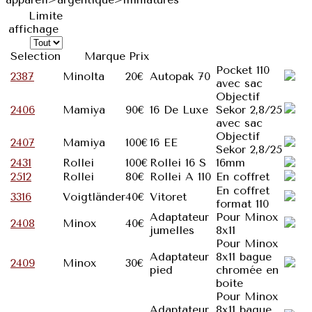
Limite
affichage
Selection
Marque
Prix
Pocket 110
2387
Minolta
20€
Autopak 70
avec sac
Objectif
2406
Mamiya
90€
16 De Luxe
Sekor 2,8/25
avec sac
Objectif
2407
Mamiya
100€
16 EE
Sekor 2,8/25
2431
Rollei
100€
Rollei 16 S
16mm
2512
Rollei
80€
Rollei A 110
En coffret
En coffret
3316
Voigtländer
40€
Vitoret
format 110
Adaptateur
Pour Minox
2408
Minox
40€
jumelles
8x11
Pour Minox
Adaptateur
8x11 bague
2409
Minox
30€
pied
chromée en
boite
Pour Minox
Adaptateur
8x11 bague