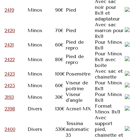
Avec sac
noir pour
2419
Minox
90€
Pied
8x11 et
adaptateur
Avec sac
2420
Minox
70€
Pied
marron pour
8x11
Pied de
Pour Minox
2421
Minox
60€
repro
8x11
Pour Minox
Pied de
2422
Minox
80€
8x11 avec
repro
boite
Avec sac et
2423
Minox
100€
Posemètre
chainette
Viseur de
Pour Minox
2425
Minox
60€
poitrine
8x11
Viseur
Pour Minox
3193
Minox
30€
d'angle
8x11
Format
2398
Divers
130€
Acmel-MX
Minox 8x11
Avec
Tessina
support
2400
Divers
530€
automatic
pied,
35
chainette et