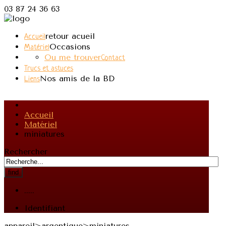
03 87 24 36 63
retour acueil
Accueil
Occasions
Matériel
Ou me trouver
Contact
Trucs et astuces
Nos amis de la BD
Liens
Accueil
Matériel
miniatures
Rechercher
find
.....
Identifiant
appareil>argentique>miniatures