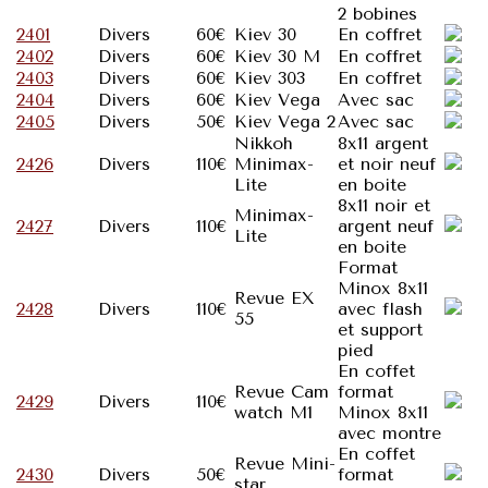
2 bobines
2401
Divers
60€
Kiev 30
En coffret
2402
Divers
60€
Kiev 30 M
En coffret
2403
Divers
60€
Kiev 303
En coffret
2404
Divers
60€
Kiev Vega
Avec sac
2405
Divers
50€
Kiev Vega 2
Avec sac
Nikkoh
8x11 argent
2426
Divers
110€
Minimax-
et noir neuf
Lite
en boite
8x11 noir et
Minimax-
2427
Divers
110€
argent neuf
Lite
en boite
Format
Minox 8x11
Revue EX
2428
Divers
110€
avec flash
55
et support
pied
En coffet
Revue Cam
format
2429
Divers
110€
watch M1
Minox 8x11
avec montre
En coffet
Revue Mini-
2430
Divers
50€
format
star