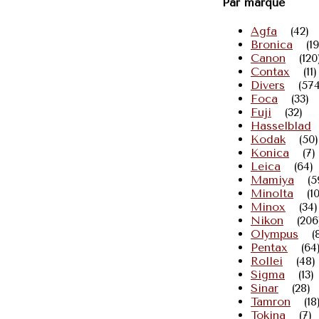
Par marque
Agfa
(42)
Bronica
(19
Canon
(120
Contax
(11)
Divers
(574
Foca
(33)
Fuji
(32)
Hasselblad
Kodak
(50)
Konica
(7)
Leica
(64)
Mamiya
(5
Minolta
(1
Minox
(34)
Nikon
(206
Olympus
(
Pentax
(64
Rollei
(48)
Sigma
(13)
Sinar
(28)
Tamron
(18
Tokina
(7)