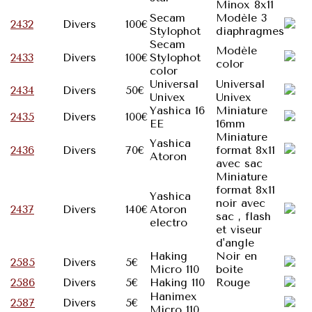
Minox 8x11
Secam
Modèle 3
2432
Divers
100€
Stylophot
diaphragmes
Secam
Modèle
2433
Divers
100€
Stylophot
color
color
Universal
Universal
2434
Divers
50€
Univex
Univex
Yashica 16
Miniature
2435
Divers
100€
EE
16mm
Miniature
Yashica
2436
Divers
70€
format 8x11
Atoron
avec sac
Miniature
format 8x11
Yashica
noir avec
2437
Divers
140€
Atoron
sac , flash
electro
et viseur
d'angle
Haking
Noir en
2585
Divers
5€
Micro 110
boite
2586
Divers
5€
Haking 110
Rouge
Hanimex
2587
Divers
5€
Micro 110