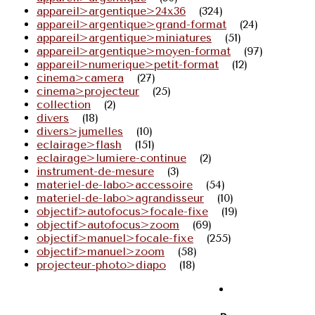
appareil>argentique>24x36
(324)
appareil>argentique>grand-format
(24)
appareil>argentique>miniatures
(51)
appareil>argentique>moyen-format
(97)
appareil>numerique>petit-format
(12)
cinema>camera
(27)
cinema>projecteur
(25)
collection
(2)
divers
(18)
divers>jumelles
(10)
eclairage>flash
(151)
eclairage>lumiere-continue
(2)
instrument-de-mesure
(3)
materiel-de-labo>accessoire
(54)
materiel-de-labo>agrandisseur
(10)
objectif>autofocus>focale-fixe
(19)
objectif>autofocus>zoom
(69)
objectif>manuel>focale-fixe
(255)
objectif>manuel>zoom
(58)
projecteur-photo>diapo
(18)