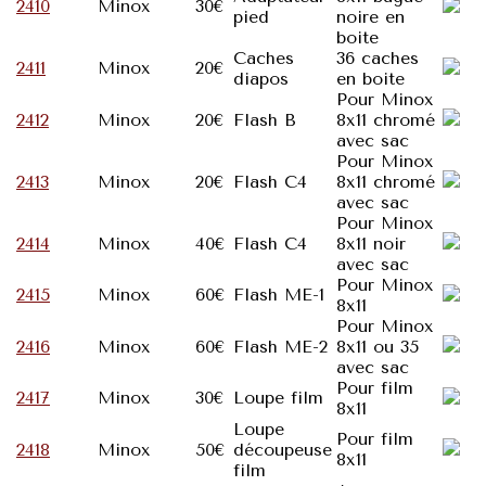
2410
Minox
30€
pied
noire en
boite
Caches
36 caches
2411
Minox
20€
diapos
en boite
Pour Minox
2412
Minox
20€
Flash B
8x11 chromé
avec sac
Pour Minox
2413
Minox
20€
Flash C4
8x11 chromé
avec sac
Pour Minox
2414
Minox
40€
Flash C4
8x11 noir
avec sac
Pour Minox
2415
Minox
60€
Flash ME-1
8x11
Pour Minox
2416
Minox
60€
Flash ME-2
8x11 ou 35
avec sac
Pour film
2417
Minox
30€
Loupe film
8x11
Loupe
Pour film
2418
Minox
50€
découpeuse
8x11
film