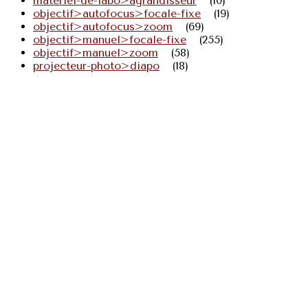
materiel-de-labo>agrandisseur
(10)
objectif>autofocus>focale-fixe
(19)
objectif>autofocus>zoom
(69)
objectif>manuel>focale-fixe
(255)
objectif>manuel>zoom
(58)
projecteur-photo>diapo
(18)