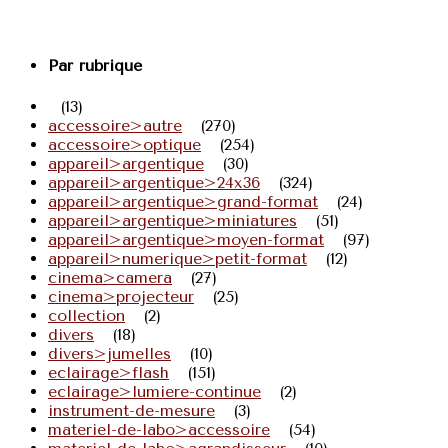
Par rubrique
(13)
accessoire>autre
(270)
accessoire>optique
(254)
appareil>argentique
(30)
appareil>argentique>24x36
(324)
appareil>argentique>grand-format
(24)
appareil>argentique>miniatures
(51)
appareil>argentique>moyen-format
(97)
appareil>numerique>petit-format
(12)
cinema>camera
(27)
cinema>projecteur
(25)
collection
(2)
divers
(18)
divers>jumelles
(10)
eclairage>flash
(151)
eclairage>lumiere-continue
(2)
instrument-de-mesure
(3)
materiel-de-labo>accessoire
(54)