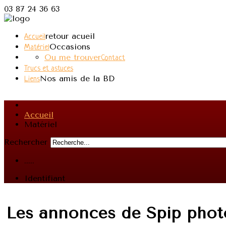
03 87 24 36 63
retour acueil
Accueil
Occasions
Matériel
Ou me trouver
Contact
Trucs et astuces
Nos amis de la BD
Liens
Accueil
Matériel
Rechercher
.....
Identifiant
Les annonces de Spip phot