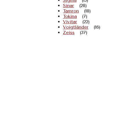
Sigma
(13)
Sinar
(28)
Tamron
(18)
Tokina
(7)
Vivitar
(22)
Voigtländer
(16)
Zeiss
(37)