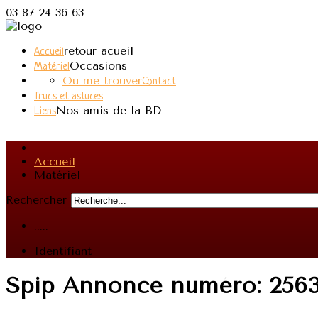
03 87 24 36 63
retour acueil
Accueil
Occasions
Matériel
Ou me trouver
Contact
Trucs et astuces
Nos amis de la BD
Liens
Accueil
Matériel
Rechercher
.....
Identifiant
Spip Annonce
numéro: 256