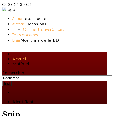
03 87 24 36 63
retour acueil
Accueil
Occasions
Matériel
Ou me trouver
Contact
Trucs et astuces
Nos amis de la BD
Liens
Accueil
Matériel
Rechercher
find
.....
Identifiant
Spip