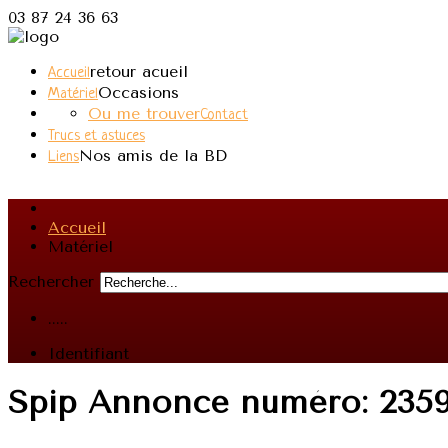
03 87 24 36 63
retour acueil
Accueil
Occasions
Matériel
Ou me trouver
Contact
Trucs et astuces
Nos amis de la BD
Liens
Accueil
Matériel
Rechercher
.....
Identifiant
Spip Annonce
numéro: 235