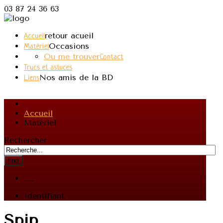
03 87 24 36 63
retour acueil
Accueil
Occasions
Matériel
Ou me trouver
Contact
Trucs et astuces
Nos amis de la BD
Liens
Accueil
Matériel
Rechercher
find
.....
Identifiant
Spip