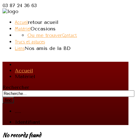
03 87 24 36 63
retour acueil
Accueil
Occasions
Matériel
Ou me trouver
Contact
Trucs et astuces
Nos amis de la BD
Liens
Accueil
Matériel
Rechercher
find
.....
Identifiant
No records found