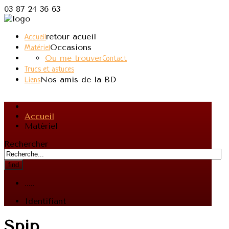
03 87 24 36 63
retour acueil
Accueil
Occasions
Matériel
Ou me trouver
Contact
Trucs et astuces
Nos amis de la BD
Liens
Accueil
Matériel
Rechercher
find
.....
Identifiant
Spip