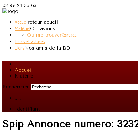
03 87 24 36 63
retour acueil
Accueil
Occasions
Matériel
Ou me trouver
Contact
Trucs et astuces
Nos amis de la BD
Liens
Accueil
Matériel
Rechercher
.....
Identifiant
Spip Annonce
numéro: 323