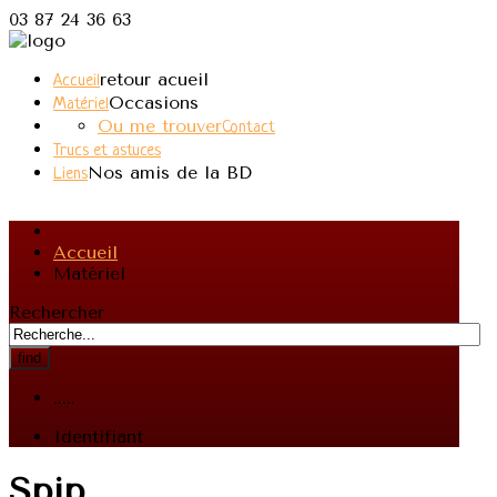
03 87 24 36 63
retour acueil
Accueil
Occasions
Matériel
Ou me trouver
Contact
Trucs et astuces
Nos amis de la BD
Liens
Accueil
Matériel
Rechercher
find
.....
Identifiant
Spip