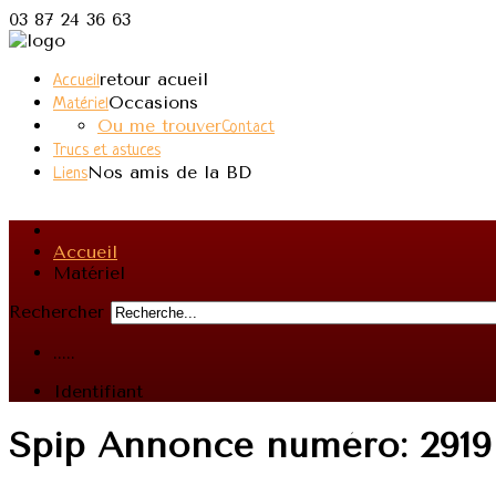
03 87 24 36 63
retour acueil
Accueil
Occasions
Matériel
Ou me trouver
Contact
Trucs et astuces
Nos amis de la BD
Liens
Accueil
Matériel
Rechercher
.....
Identifiant
Spip Annonce
numéro: 2919